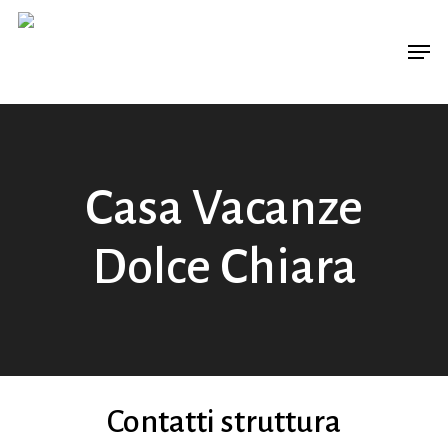
Skip
Men
to
main
content
Casa Vacanze
Dolce Chiara
Contatti struttura