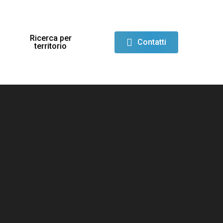
Ricerca per
C
o
n
t
a
t
t
i
territorio