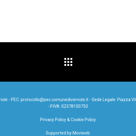
e - PEC: protocollo@pec.comunedivernole.it - Sede Legale: Piazza Vit
- P.IVA: 02378100750
Privacy Policy & Cookie Policy
Supported by Moviweb