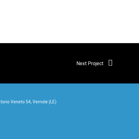
Next Project
torio Veneto 54, Vernole (LE)