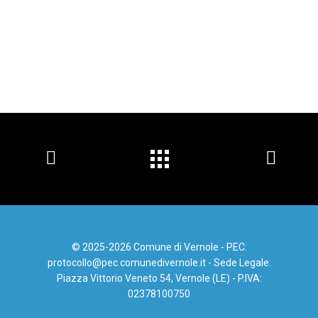
© 2025-2026 Comune di Vernole - PEC:
protocollo@pec.comunedivernole.it - Sede Legale:
Piazza Vittorio Veneto 54, Vernole (LE) - P.IVA:
02378100750