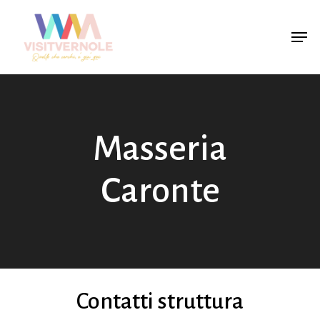
Skip
Men
to
main
content
Masseria
Caronte
Contatti struttura