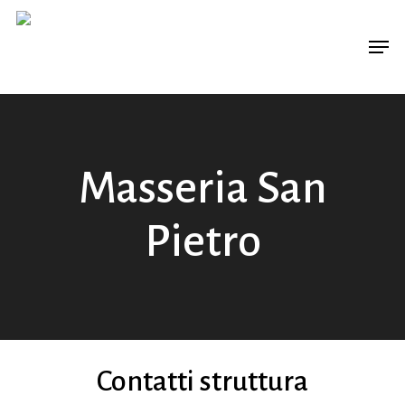
Skip
Men
to
main
content
Masseria San
Pietro
Contatti struttura