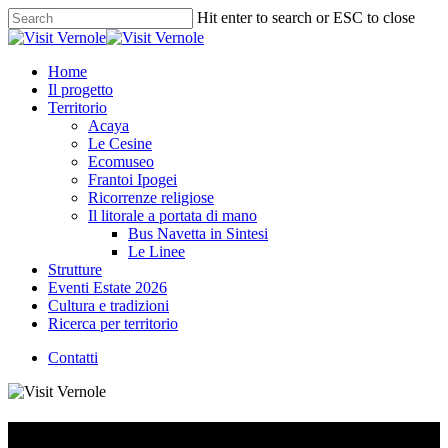
Skip
Hit enter to search or ESC to close
to
Close
main
Search
content
Menu
Home
Il progetto
Territorio
Acaya
Le Cesine
Ecomuseo
Frantoi Ipogei
Ricorrenze religiose
Il litorale a portata di mano
Bus Navetta in Sintesi
Le Linee
Strutture
Eventi Estate 2026
Cultura e tradizioni
Ricerca per territorio
C
o
n
t
a
t
t
i
Masseria Vittoria