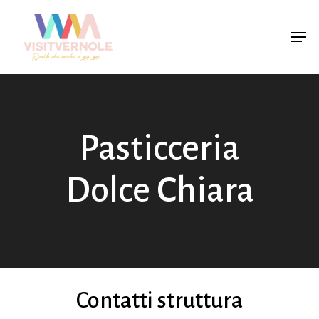
Skip
Men
to
main
content
Pasticceria
Dolce Chiara
Contatti struttura