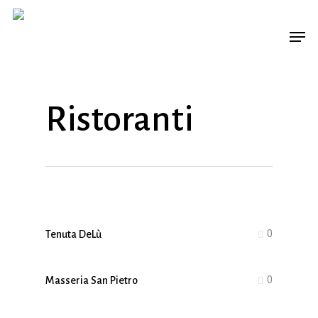
Skip
Men
to
main
content
Ristoranti
0
Tenuta DeLù
0
Masseria San Pietro